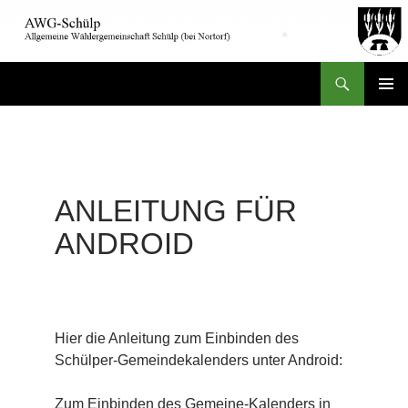
Suchen
AWG-Schülp
ZUM
PRIMÄR
INHALT
MENÜ
SPRINGEN
ANLEITUNG FÜR
ANDROID
Hier die Anleitung zum Einbinden des
Schülper-Gemeindekalenders unter Android:
Zum Einbinden des Gemeine-Kalenders in