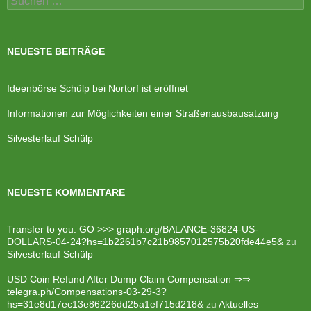
nach:
NEUESTE BEITRÄGE
Ideenbörse Schülp bei Nortorf ist eröffnet
Informationen zur Möglichkeiten einer Straßenausbausatzung
Silvesterlauf Schülp
NEUESTE KOMMENTARE
Transfer to you. GO >>> graph.org/BALANCE-36824-US-
DOLLARS-04-24?hs=1b2261b7c21b9857012575b20fde44e5&
zu
Silvesterlauf Schülp
USD Coin Refund After Dump Claim Compensation ⇒⇒
telegra.ph/Compensations-03-29-3?
hs=31e8d17ec13e86226dd25a1ef715d218&
zu
Aktuelles