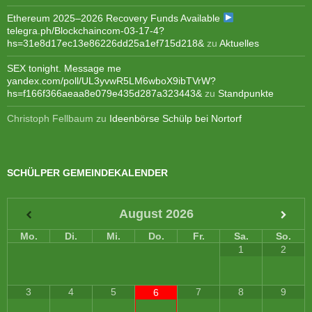
Ethereum 2025–2026 Recovery Funds Available
telegra.ph/Blockchaincom-03-17-4?
hs=31e8d17ec13e86226dd25a1ef715d218&
zu
Aktuelles
SEX tonight. Message me
yandex.com/poll/UL3yvwR5LM6wboX9ibTVrW?
hs=f166f366aeaa8e079e435d287a323443&
zu
Standpunkte
Christoph Fellbaum
zu
Ideenbörse Schülp bei Nortorf
SCHÜLPER GEMEINDEKALENDER
August
2026
Mo.
Di.
Mi.
Do.
Fr.
Sa.
So.
1
2
3
4
5
7
8
9
6