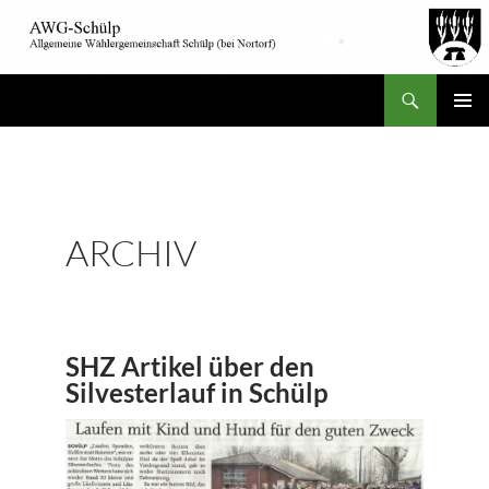
Suchen
AWG-Schülp
ZUM
PRIMÄR
INHALT
MENÜ
SPRINGEN
ARCHIV
SHZ Artikel über den
Silvesterlauf in Schülp