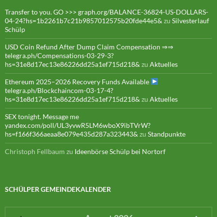
Transfer to you. GO >>> graph.org/BALANCE-36824-US-DOLLARS-
04-24?hs=1b2261b7c21b9857012575b20fde44e5&
zu
Silvesterlauf
Schülp
USD Coin Refund After Dump Claim Compensation ⇒⇒
telegra.ph/Compensations-03-29-3?
hs=31e8d17ec13e86226dd25a1ef715d218&
zu
Aktuelles
Ethereum 2025–2026 Recovery Funds Available
telegra.ph/Blockchaincom-03-17-4?
hs=31e8d17ec13e86226dd25a1ef715d218&
zu
Aktuelles
SEX tonight. Message me
yandex.com/poll/UL3yvwR5LM6wboX9ibTVrW?
hs=f166f366aeaa8e079e435d287a323443&
zu
Standpunkte
Christoph Fellbaum
zu
Ideenbörse Schülp bei Nortorf
SCHÜLPER GEMEINDEKALENDER